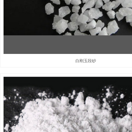
白刚玉段砂